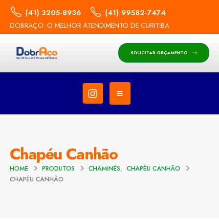
(41) 3205-8936
(41) 99582-7474
DOBRAÇO: O MELHOR ATENDIMENTO DE CURITIBA
SOLICITAR ORÇAMENTO
Chapéu Canhão
HOME
PRODUTOS
CHAMINÉS
,
CHAPÉU CANHÃO
CHAPÉU CANHÃO