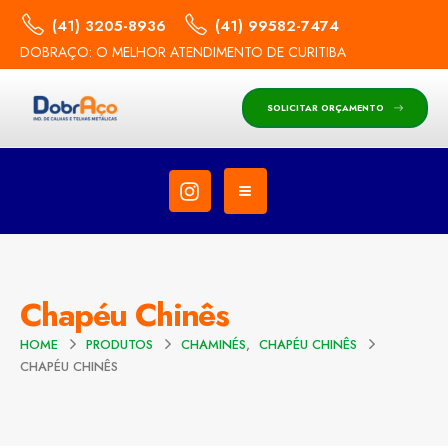
(41) 3205-8936
(41) 99582-7474
DOBRAÇO: O MELHOR ATENDIMENTO DE CURITIBA
SOLICITAR ORÇAMENTO
Chapéu Chinês
HOME
PRODUTOS
CHAMINÉS
,
CHAPÉU CHINÊS
CHAPÉU CHINÊS