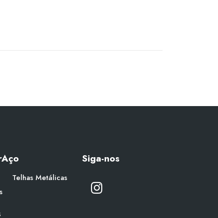
rAço
Siga-nos
Telhas Metálicas
s
s