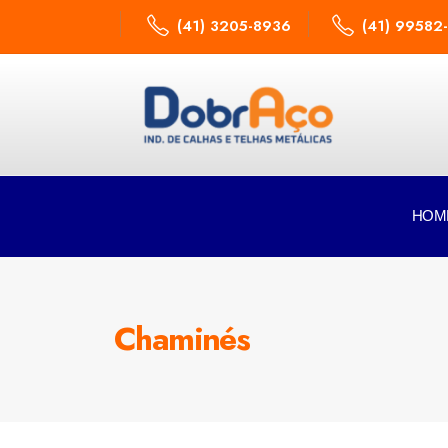
(41) 3205-8936
(41) 99582
HOM
Chaminés