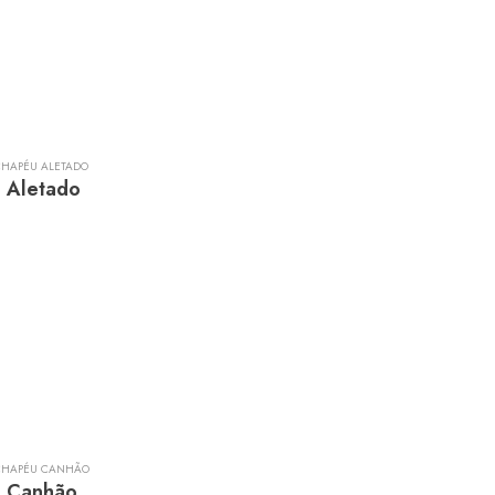
CHAPÉU ALETADO
 Aletado
CHAPÉU CANHÃO
 Canhão