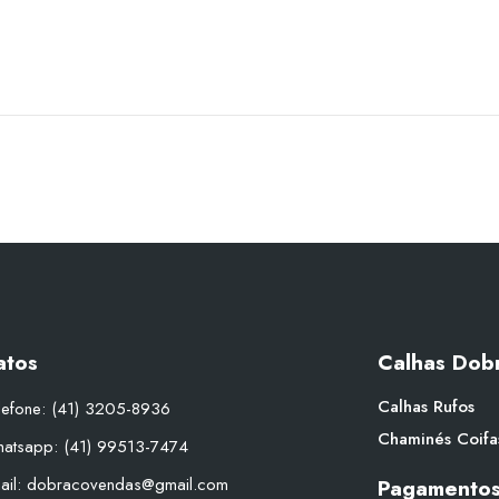
atos
Calhas Dob
Calhas
Rufos
lefone: (41) 3205-8936
Chaminés
Coifa
atsapp: (41) 99513-7474
ail: dobracovendas@gmail.com
Pagamento